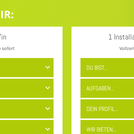
IR:
/in
1 Instal
 sofort
Vollze
DU BIST...
AUFGABEN...
DEIN PROFIL...
WIR BIETEN...