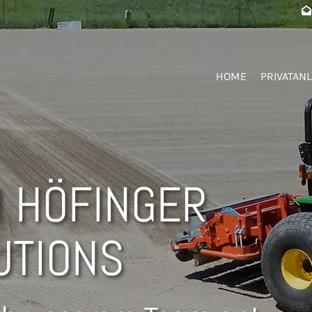

HOME
PRIVATAN
I HÖFINGER
UTIONS