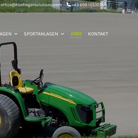
office@hoefingersolutions.com
+43 699 10332750

LAGEN
SPORTANLAGEN
JOBS
KONTAKT