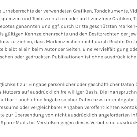
 die Urheberrechte der verwendeten Grafiken, Tondokumente, 
osequenzen und Texte zu nutzen oder auf lizenzfreie Grafiken
ngebotes genannten und ggf. durch Dritte geschützten Marken
 gültigen Kennzeichenrechts und den Besitzrechten der jewe
luss zu ziehen, dass Markenzeichen nicht durch Rechte Dritte
ekte bleibt allein beim Autor der Seiten. Eine Vervielfältigung
schen oder gedruckten Publikationen ist ohne ausdrückliche
lichkeit zur Eingabe persönlicher oder geschäftlicher Daten 
des Nutzers auf ausdrücklich freiwilliger Basis. Die Inanspr
umutbar - auch ohne Angabe solcher Daten bzw. unter Angabe
essums oder vergleichbarer Angaben veröffentlichten Kontakt
 zur Übersendung von nicht ausdrücklich angeforderten Info
 Spam-Mails bei Verstößen gegen dieses Verbot sind ausdrück