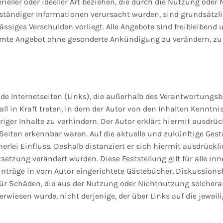
ieller oder ideeller Art beziehen, die durch die Nutzung od
lständiger Informationen verursacht wurden, sind grundsätzli
ässiges Verschulden vorliegt. Alle Angebote sind freibleibend 
esamte Angebot ohne gesonderte Ankündigung zu verändern, zu 
mde Internetseiten (Links), die außerhalb des Verantwortungsb
ll in Kraft treten, in dem der Autor von den Inhalten Kenntn
iger Inhalte zu verhindern. Der Autor erklärt hiermit ausdrü
 Seiten erkennbar waren. Auf die aktuelle und zukünftige Gesta
rlei Einfluss. Deshalb distanziert er sich hiermit ausdrücklic
setzung verändert wurden. Diese Feststellung gilt für alle in
nträge in vom Autor eingerichtete Gästebücher, Diskussionsfor
für Schäden, die aus der Nutzung oder Nichtnutzung solchera
verwiesen wurde, nicht derjenige, der über Links auf die jeweili