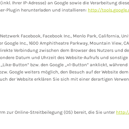
inkl. Ihrer IP-Adresse) an Google sowie die Verarbeitung die
er-Plugin herunterladen und installieren:
http://tools.googl
Netzwerk Facebook, Facebook Inc., Menlo Park, California, Uni
r Google Inc., 1600 Amphitheatre Parkway, Mountain View, CA 
e direkte Verbindung zwischen dem Browser des Nutzers und d
esondere Datum und Uhrzeit des Website-Aufrufs und sonstig
 „Like-Button“ bzw. den Google „+1-Button“ anklickt, währen
 bzw. Google weiters möglich, den Besuch auf der Website dem
such der Website erklären Sie sich mit einer derartigen Verw
m zur Online-Streitbeilegung (OS) bereit, die Sie unter
http:/