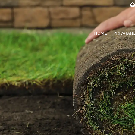

HOME
PRIVATAN