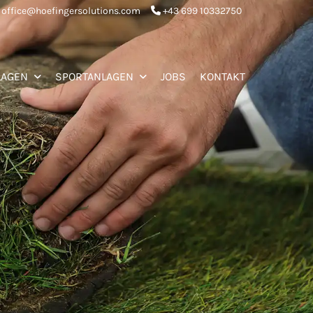
office@hoefingersolutions.com
+43 699 10332750

LAGEN
SPORTANLAGEN
JOBS
KONTAKT